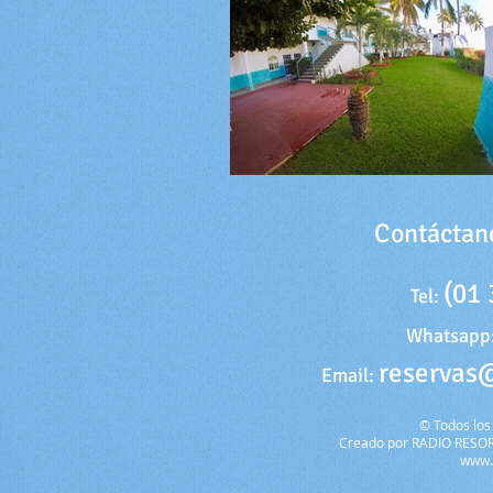
Contáctano
(01 
Tel:
Whatsapp
reservas
Email:
© Todos los
Creado por RADIO RESORT
www.